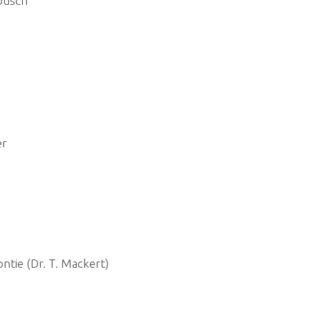
busch
er
ntie (Dr. T. Mackert)