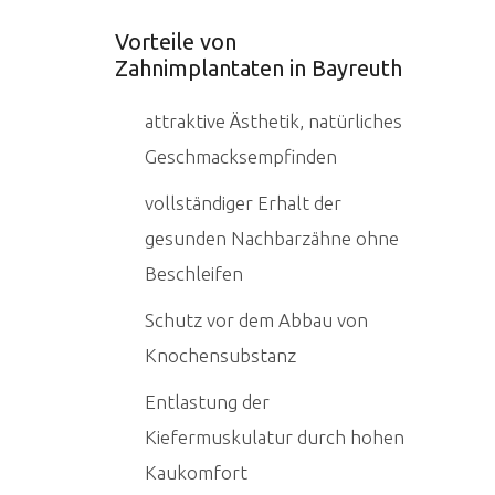
Mehr
erfahr
Vorteile von
en
Zahnimplantaten in Bayreuth
Video
laden
attraktive Ästhetik, natürliches
Geschmacksempfinden
YouTu
vollständiger Erhalt der
be
gesunden Nachbarzähne ohne
immer
entspe
Beschleifen
rren
Schutz vor dem Abbau von
Knochensubstanz
Entlastung der
Kiefermuskulatur durch hohen
Kaukomfort