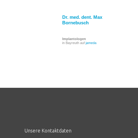
Dr. med. dent. Max
Bornebusch
Implantologen
in Bayreuth auf
jameda
Unsere Kontaktdaten