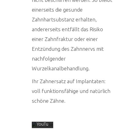
einerseits die gesunde
Zahnhartsubstanz erhalten,
andererseits entfällt das Risiko
Mit
einer Zahnfraktur oder einer
dem
Laden
Entzündung des Zahnnervs mit
des
nachfolgender
Video
s
Wurzelkanalbehandlung.
akzept
ieren
Ihr Zahnersatz auf Implantaten:
Sie die
voll funktionsfähige und natürlich
Daten
schutz
schöne Zähne.
erklär
ung
von
YouTu
be.